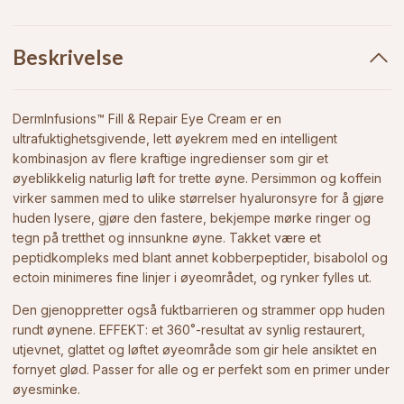
Beskrivelse
DermInfusions™ Fill & Repair Eye Cream er en
ultrafuktighetsgivende, lett øyekrem med en intelligent
kombinasjon av flere kraftige ingredienser som gir et
øyeblikkelig naturlig løft for trette øyne. Persimmon og koffein
virker sammen med to ulike størrelser hyaluronsyre for å gjøre
huden lysere, gjøre den fastere, bekjempe mørke ringer og
tegn på tretthet og innsunkne øyne. Takket være et
peptidkompleks med blant annet kobberpeptider, bisabolol og
ectoin minimeres fine linjer i øyeområdet, og rynker fylles ut.
Den gjenoppretter også fuktbarrieren og strammer opp huden
rundt øynene. EFFEKT: et 360˚-resultat av synlig restaurert,
utjevnet, glattet og løftet øyeområde som gir hele ansiktet en
fornyet glød. Passer for alle og er perfekt som en primer under
øyesminke.