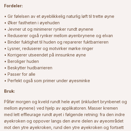
Fordeler:
• Gir følelsen av et øyeblikkelig naturlig løft til trette øyne
• Øker fastheten i øyehuden
• Jevner ut og minimerer rynker rundt øynene
• Reduserer også rynker mellom øyenbrynene og elvan
• Binder fuktighet til huden og reparerer fuktbarrieren
• Lysner, reduserer og motvirker mørke ringer
• Korrigerer utseendet på innsunkne øyne
• Beroliger huden
• Beskytter hudbarrieren
• Passer for alle
• Perfekt også som primer under øyesminke
Bruk:
Påfør morgen og kveld rundt hele øyet (inkludert brynbenet og
mellom øynene) ved hjelp av applikatoren. Masser kremen
med lett effleurage rundt øyet i følgende retning: fra den indre
øyekroken og oppover langs den øvre delen av øyeområdet
mot den ytre øyekroken, rund den ytre øyekroken og fortsett