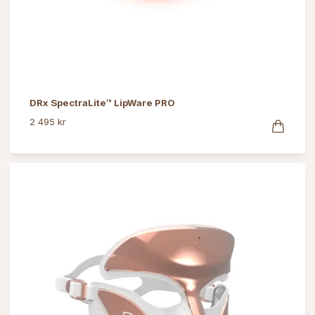
DRx SpectraLite™ LipWare PRO
2 495 kr