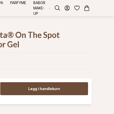
PA
PARFYME
BABOR
MAKE-
UP
ta® On The Spot
or Gel
Legg i handlekurv