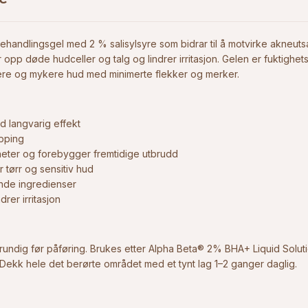
ehandlingsgel med 2 % salisylsyre som bidrar til å motvirke akneutsa
r opp døde hudceller og talg og lindrer irritasjon. Gelen er fuktighe
vnere og mykere hud med minimerte flekker og merker.
d langvarig effekt
opping
heter og forebygger fremtidige utbrudd
 tørr og sensitiv hud
nde ingredienser
drer irritasjon
undig før påføring. Brukes etter Alpha Beta® 2% BHA+ Liquid Solut
ekk hele det berørte området med et tynt lag 1–2 ganger daglig.