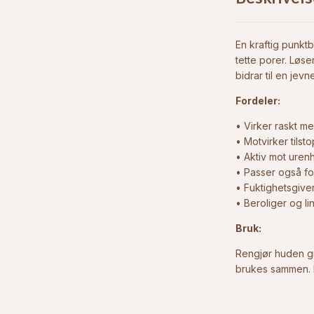
En kraftig punktb
tette porer. Løse
bidrar til en je
Fordeler:
• Virker raskt me
• Motvirker tilst
• Aktiv mot uren
• Passer også for
• Fuktighetsgive
• Beroliger og lin
Bruk:
Rengjør huden gr
brukes sammen. D