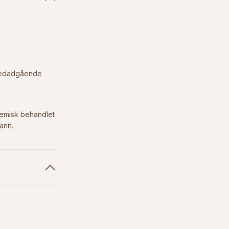
d nedadgående
kjemisk behandlet
vann.