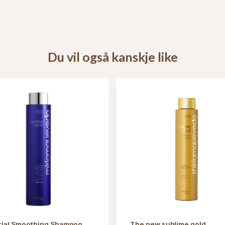
Du vil også kanskje like
rial Smoothing Shampoo
The new sublime gold