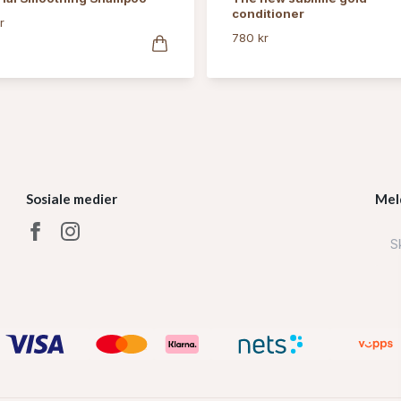
conditioner
r
780 kr
Sosiale medier
Mel