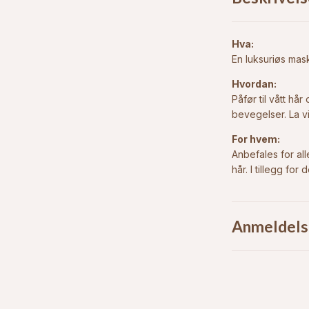
Hva:
En luksuriøs mask
Hvordan:
Påfør til vått h
bevegelser. La vi
For hvem:
Anbefales for al
hår. I tillegg for
Anmeldels