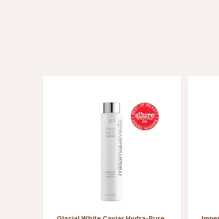
Glacial White Caviar Hydra-Pure
Impe