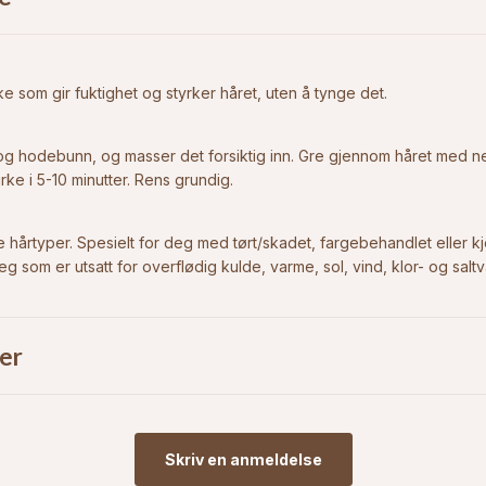
e som gir fuktighet og styrker håret, uten å tynge det.
år og hodebunn, og masser det forsiktig inn. Gre gjennom håret me
rke i 5-10 minutter. Rens grundig.
le hårtyper. Spesielt for deg med tørt/skadet, fargebehandlet eller 
 deg som er utsatt for overflødig kulde, varme, sol, vind, klor- og salt
er
Skriv en anmeldelse