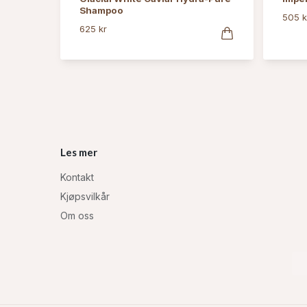
Shampoo
505 k
625 kr
Les mer
Kontakt
Kjøpsvilkår
Om oss