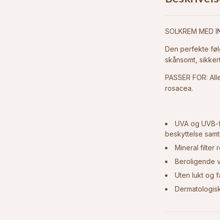
SOLKREM MED I
Den perfekte føl
skånsomt, sikke
PASSER FOR: All
rosacea.
UVA og UVB-fil
beskyttelse samt
Mineral filter
Beroligende v
Uten lukt og f
Dermatologisk