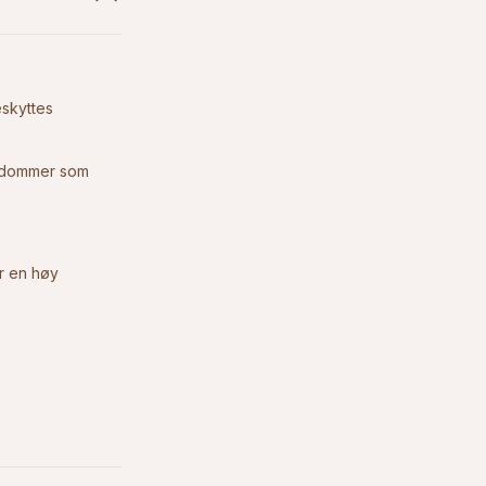
eskyttes
ykdommer som
er en høy