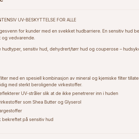
NTENSIV UV-BESKYTTELSE FOR ALLE
gesvenn for kunder med en svekket hudbarriere. En sensitiv hud b
rt og vedvarende.
e hudtyper, sensitiv hud, dehydrert/tørr hud og couperose – huds
ter med en spesiell kombinasjon av mineral og kjemiske filter tillat
idig med sterkt beroligende virkestoffer.
 reflekterer UV-stråler slik at de ikke penetrerer inn i huden
irkestoffer som Shea Butter og Glyserol
argestoffer
 bekreftet på sensitiv hud