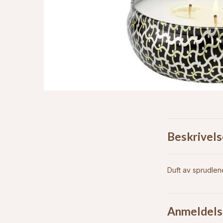
Beskrivels
Duft av sprudlen
Anmeldels