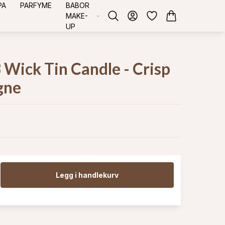
PA
PARFYME
BABOR
MAKE-
UP
 Wick Tin Candle - Crisp
gne
Legg i handlekurv