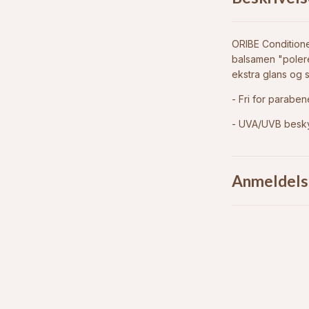
ORIBE Conditioner 
balsamen "polere
ekstra glans og s
- Fri for paraben
- UVA/UVB besky
Anmeldels