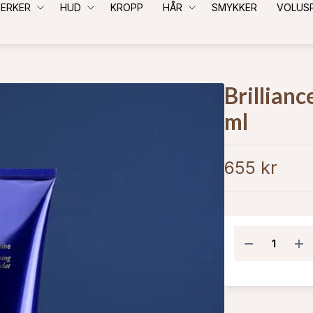
ERKER
HUD
KROPP
HÅR
SMYKKER
VOLUS
Brillian
ml
655 kr