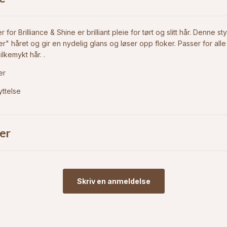
for Brilliance & Shine er brilliant pleie for tørt og slitt hår. Denne s
r" håret og gir en nydelig glans og løser opp floker. Passer for all
ilkemykt hår. .
er
ttelse
er
Skriv en anmeldelse