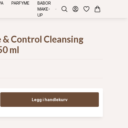
PA
PARFYME
BABOR
MAKE-
UP
 & Control Cleansing
50 ml
Legg i handlekurv