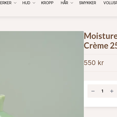
ERKER
HUD
KROPP
HÅR
SMYKKER
VOLUS
Moisture
Crème 2
550 kr