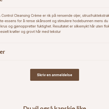
& Control Cleansing Crème
er rik på rensende oljer, sitrusfruktekstra
nte-essens for å rense skånsomt og stimulere hodebunnen mens du 
krus og gjenoppretter fuktighet. Resultatet er silkemykt hår uten flo
pesielt krøller og grovt hår med tekstur
er
Skriv en anmeldelse
Du vil også kanskje like