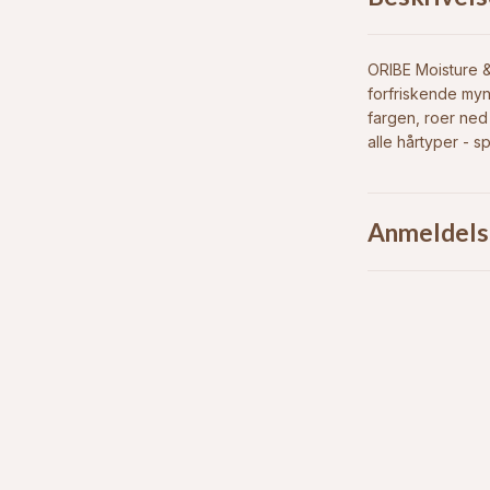
ORIBE Moisture 
forfriskende my
fargen, roer ned 
alle hårtyper - s
Anmeldels