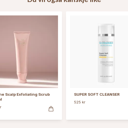
e Scalp Exfoliating Scrub
SUPER SOFT CLEANSER
l
525 kr
r