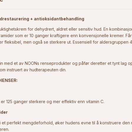
pidrestaurering + antioksidantbehandling
uktighetskrem for dehydrert, aldret eller sensitiv hud. En kombinasj
ramider som er 10 ganger kraftigere enn konvensjonelle kremer. Får
 mer fleksibel, men også se sterkere ut. Essensiell for aldersgruppe
n med et av NOONs renseprodukter og påfør deretter et tynt lag op
om instruert av hudterapeuten din.
IENSER:
™
 er 125 ganger sterkere og mer effektiv enn vitamin C.
pider
r i et perfekt mengdeforhold, øker hudens evne til å konstruere den 
eren.