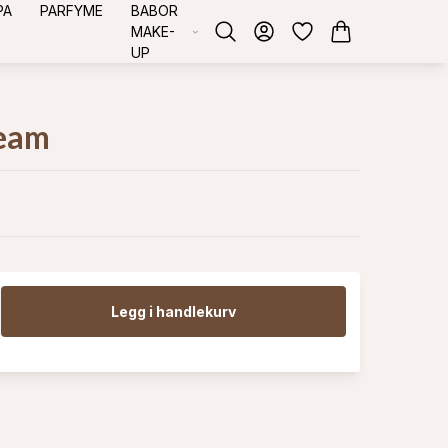
PA
PARFYME
BABOR
MAKE-
UP
eam
Legg i handlekurv