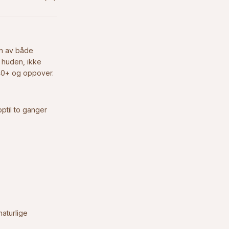
on av både
 huden, ikke
n 40+ og oppover.
ptil to ganger
naturlige