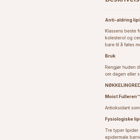
Anti-aldring li
Klassens beste f
kolesterol og ce
bare til å føles
Bruk
Rengjør huden di
om dagen eller s
NØKKELINGRED
Moist Fulleren
Antioksidant som
Fysiologiske li
Tre typer lipide
epidermale barri