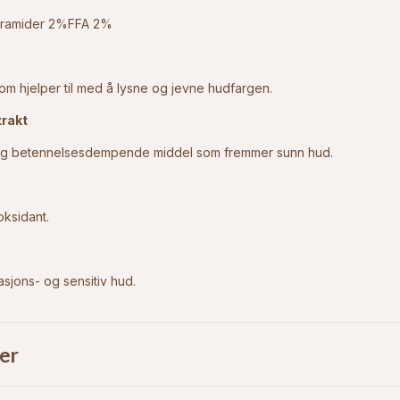
eramider 2%FFA 2%
som hjelper til med å lysne og jevne hudfargen.
trakt
 og betennelsesdempende middel som fremmer sunn hud.
oksidant.
asjons- og sensitiv hud.
er