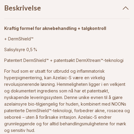
Beskrivelse
Kraftig formel for aknebehandling + talgkontroll
+ DermShield™
Salisylsyre 0,5 %
Patentert DermShield™ + patentsøkt DermXtream™-teknologi
For hud som er utsatt for utbrudd og inflammatorisk
hyperpigmentering, kan Azelaic-S være en virkelig
revolusjonerende løsning. Hemmeligheten ligger i en velkjent
og dokumentert ingrediens som nå har et patentsøkt,
nyskapende leveringssystem. Denne unike evnen til å gjøre
azelainsyre bio-tilgjengelig for huden, kombinert med NOONs
patenterte DermShield™-teknologi, forbedrer akne, rosacea og
seboreé – uten å forårsake irritasjon. Azelaic-S endrer
grunnleggende og for alltid behandlingsmulighetene for mørk
og sensitiv hud.