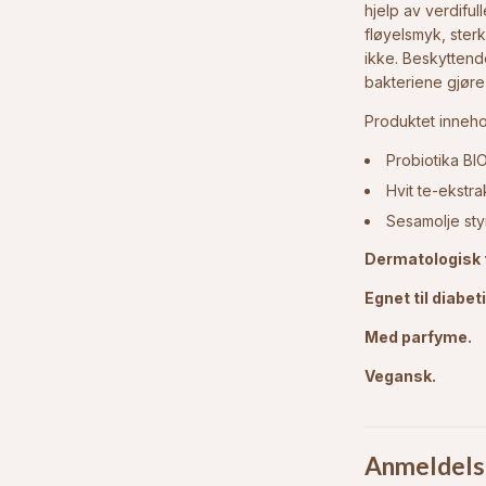
hjelp av verdiful
fløyelsmyk, sterk
ikke. Beskyttend
bakteriene gjøre
Produktet inneho
Probiotika BI
Hvit te-ekstra
Sesamolje sty
Dermatologisk 
Egnet til diabet
Med parfyme.
Vegansk.
Anmeldels