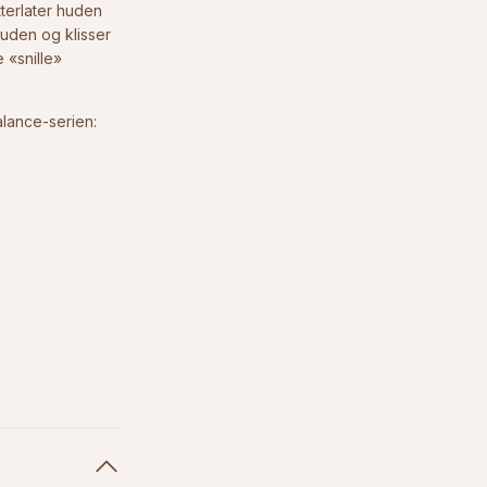
tterlater huden
huden og klisser
 «snille»
alance-serien: