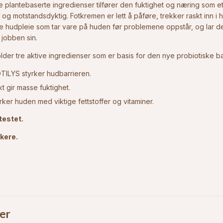
le plantebaserte ingredienser tilfører den fuktighet og næring som e
 og motstandsdyktig. Fotkremen er lett å påføre, trekker raskt inn i 
e hudpleie som tar vare på huden før problemene oppstår, og lar de
 jobben sin.
lder tre aktive ingredienser som er basis for den nye probiotiske b
OTILYS styrker hudbarrieren.
kt gir masse fuktighet.
rker huden med viktige fettstoffer og vitaminer.
testet.
ikere.
er