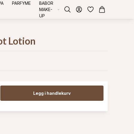
PA
PARFYME
BABOR
MAKE-
UP
ot Lotion
Legg i handlekurv