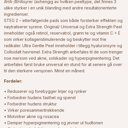
AHA-/BHAsyrer (avhengig av hvilken peeltype, det finnes 3
ulike styrker i en unik blanding med andre resultatorienterte
ingredienser.
STEG 2 – etterfølgende pads som både forsterker effekten og
nøytraliserer syrene. Original/ Universal og Extra Strength Peel
inneholder også retinol, reservatrol, grønn te og vitamin C + E
som virker kollagenstimulerende og beskytter mot frie
radikaler. Ultra Gentle Peel inneholder i tillegg hyaluronsyre og
Colloidalt havremel. Extra Strength anbefales til de som trenger
noe mersom ved akne, solskader og hyperpigmentering. Det
anbefales først bruke universal en stund for at senere gå over
til den sterkere versjonen. Minst en måned.
Fordeler:
• Reduserer og forebygger linjer og rynker
• Forbedrer hudens fasthet og spenst
• Forbedrer hudens struktur
• Virker poresammentrekkende
• Motvirker akne og rosacea
• Demper hyperpigmentering og jevner ut hudtonen