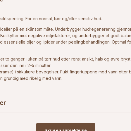
iktspeeling. For en normal, tørr og/eller sensitiv hud.
dceller på en skånsom måte. Underbygger hudregenerering gjenn
 Beskytter mot negative miljøfaktorer, og underbygger et godt balan
essensielle oljer og lipider under peelingbehandlingen. Optimal f
ler to ganger i uken på tørr hud etter rens; ansikt, hals og øvre brys
sér den inn i 2–5 minutter
eranse) i sirkulære bevegelser. Fukt fingertuppene med vann etter b
n grundig med rikelig med vann.
er
Skriv en anmeldelse