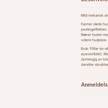
Mild mekanisk ans
Fjerner døde hu
peelingeffekten.
Nærer huden med 
videre hudpleie.
Bruk: Påfør én el
øyeområdet). Mas
(avhengig av tol
deretter skrubbe
Anmeldels