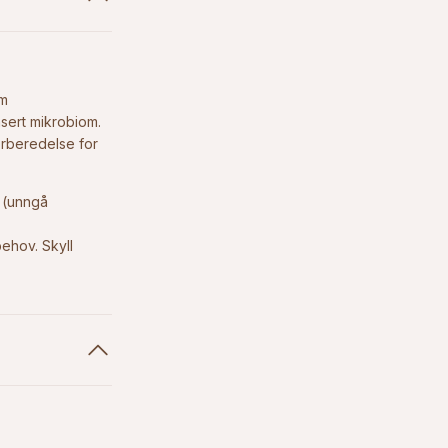
om
sert mikrobiom.
orberedelse for
t (unngå
ehov. Skyll