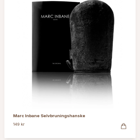
Marc Inbane Selvbruningshanske
149 kr