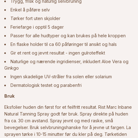
Trygg, frisk og naturlig selvbruning
Enkel å påføre selv
Tørker fort uten skjolder
Feriefarge i opptil 5 dager
Passer for alle hudtyper og kan brukes på hele kroppen
En flaske holder til ca 60 påføringer til ansikt og hals
Gir et rent og jevnt resultat - ingen gulroteffekt
Naturlige og nærende ingridienser, inkludert Aloe Vera og
Ginkgo
Ingen skadelige UV-stråler fra solen eller solarium
Dermatologisk testet og parabenfri
Bruk
Eksfolier huden din først for et feilfritt resultat. Rist Marc Inbane
Natural Tanning Spray godt før bruk. Spray direkte på huden
fra ca. 30 cm avstand. Spray jevnt og med raske, små
bevegelser. Bruk selvbruningshanske
for å jevne ut fargen. La
sprayen tørke i 10-15 minutter før du kler på deg. Tørketiden