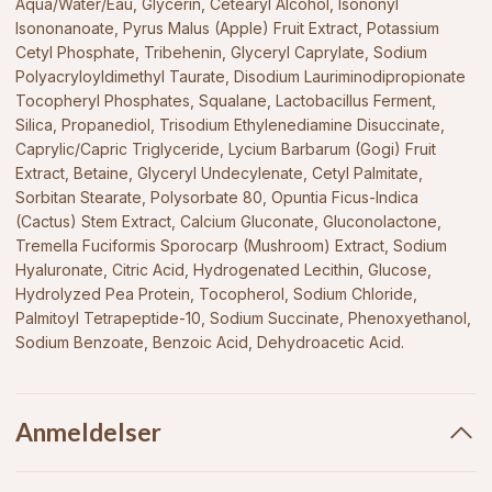
Aqua/Water/Eau, Glycerin, Cetearyl Alcohol, Isononyl
Isononanoate, Pyrus Malus (Apple) Fruit Extract, Potassium
Cetyl Phosphate, Tribehenin, Glyceryl Caprylate, Sodium
Polyacryloyldimethyl Taurate, Disodium Lauriminodipropionate
Tocopheryl Phosphates, Squalane, Lactobacillus Ferment,
Silica, Propanediol, Trisodium Ethylenediamine Disuccinate,
Caprylic/Capric Triglyceride, Lycium Barbarum (Gogi) Fruit
Extract, Betaine, Glyceryl Undecylenate, Cetyl Palmitate,
Sorbitan Stearate, Polysorbate 80, Opuntia Ficus-Indica
(Cactus) Stem Extract, Calcium Gluconate, Gluconolactone,
Tremella Fuciformis Sporocarp (Mushroom) Extract, Sodium
Hyaluronate, Citric Acid, Hydrogenated Lecithin, Glucose,
Hydrolyzed Pea Protein, Tocopherol, Sodium Chloride,
Palmitoyl Tetrapeptide-10, Sodium Succinate, Phenoxyethanol,
Sodium Benzoate, Benzoic Acid, Dehydroacetic Acid.
Anmeldelser